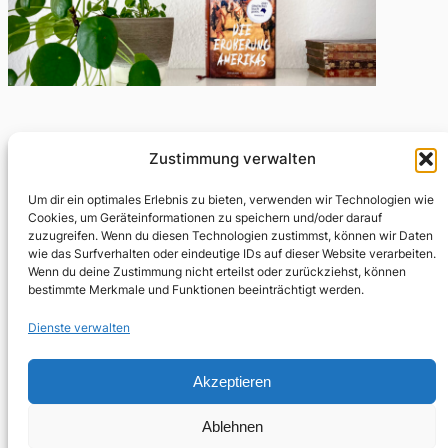
Fitzcarraldo in Florida
Zustimmung verwalten
Um dir ein optimales Erlebnis zu bieten, verwenden wir Technologien wie
September 30, 2021
Cookies, um Geräteinformationen zu speichern und/oder darauf
zuzugreifen. Wenn du diesen Technologien zustimmst, können wir Daten
Franzobel folgt den Spuren des spanischen
wie das Surfverhalten oder eindeutige IDs auf dieser Website verarbeiten.
Conquistadoren Hernando de Soto und blickt tief in die
Wenn du deine Zustimmung nicht erteilst oder zurückziehst, können
Psyche der europäischen Eroberer. Hernando, im Buch
bestimmte Merkmale und Funktionen beeinträchtigt werden.
Ferdinand genannt,…
Dienste verwalten
Akzeptieren
Ablehnen