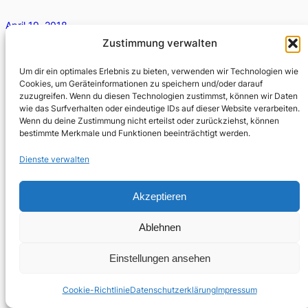
April 19, 2018
Zustimmung verwalten
Was macht ihr hier? Wollte das Kind von uns wissen. Wir
gehen in den Tod, sagten wir ihm.
Um dir ein optimales Erlebnis zu bieten, verwenden wir Technologien wie
Cookies, um Geräteinformationen zu speichern und/oder darauf
zuzugreifen. Wenn du diesen Technologien zustimmst, können wir Daten
wie das Surfverhalten oder eindeutige IDs auf dieser Website verarbeiten.
Wenn du deine Zustimmung nicht erteilst oder zurückziehst, können
bestimmte Merkmale und Funktionen beeinträchtigt werden.
Dienste verwalten
Akzeptieren
Ablehnen
Einstellungen ansehen
Cookie-Richtlinie
Datenschutzerklärung
Impressum