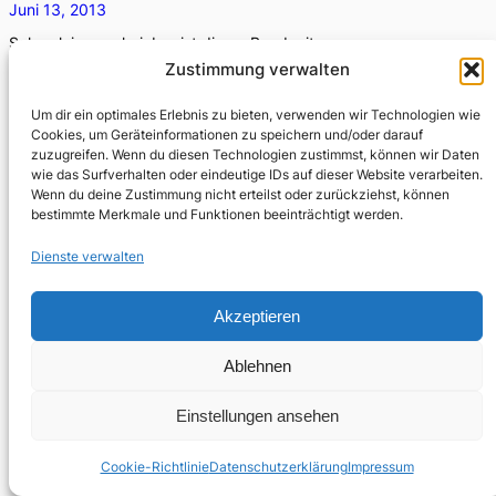
Juni 13, 2013
Schmal, ja unscheinbar ist dieser Band mit neuen
Gedichten von Elke Erb, den Urs Engeler in einem
Zustimmung verwalten
weiteren seiner roughbooks-Serie vorlegt. Zum Anlass
Um dir ein optimales Erlebnis zu bieten, verwenden wir Technologien wie
aus…
Cookies, um Geräteinformationen zu speichern und/oder darauf
zuzugreifen. Wenn du diesen Technologien zustimmst, können wir Daten
wie das Surfverhalten oder eindeutige IDs auf dieser Website verarbeiten.
Wenn du deine Zustimmung nicht erteilst oder zurückziehst, können
bestimmte Merkmale und Funktionen beeinträchtigt werden.
Dienste verwalten
Akzeptieren
Ablehnen
Einstellungen ansehen
Cookie-Richtlinie
Datenschutzerklärung
Impressum