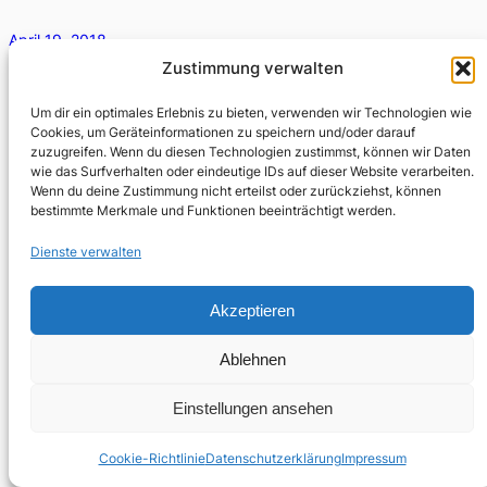
April 19, 2018
Zustimmung verwalten
Was macht ihr hier? Wollte das Kind von uns wissen. Wir
gehen in den Tod, sagten wir ihm.
Um dir ein optimales Erlebnis zu bieten, verwenden wir Technologien wie
Cookies, um Geräteinformationen zu speichern und/oder darauf
zuzugreifen. Wenn du diesen Technologien zustimmst, können wir Daten
wie das Surfverhalten oder eindeutige IDs auf dieser Website verarbeiten.
Wenn du deine Zustimmung nicht erteilst oder zurückziehst, können
bestimmte Merkmale und Funktionen beeinträchtigt werden.
Dienste verwalten
Akzeptieren
Ablehnen
Einstellungen ansehen
Cookie-Richtlinie
Datenschutzerklärung
Impressum