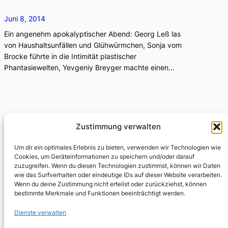
Juni 8, 2014
Ein angenehm apokalyptischer Abend: Georg Leß las
von Haushaltsunfällen und Glühwürmchen, Sonja vom
Brocke führte in die Intimität plastischer
Phantasiewelten, Yevgeniy Breyger machte einen…
Wir waren frierende Hirten
Zustimmung verwalten
Um dir ein optimales Erlebnis zu bieten, verwenden wir Technologien wie
April 3, 2014
Cookies, um Geräteinformationen zu speichern und/oder darauf
zuzugreifen. Wenn du diesen Technologien zustimmst, können wir Daten
Gedichte kann man lesen, Horrorfilme schauen, über
wie das Surfverhalten oder eindeutige IDs auf dieser Website verarbeiten.
beides trefflich diskutieren. Und sonst? Der
Wenn du deine Zustimmung nicht erteilst oder zurückziehst, können
überraschend gut funktionierenden Verschränkung von
bestimmte Merkmale und Funktionen beeinträchtigt werden.
Gegegenwartslyrik und Horrorfilm hat Georg Leß…
Dienste verwalten