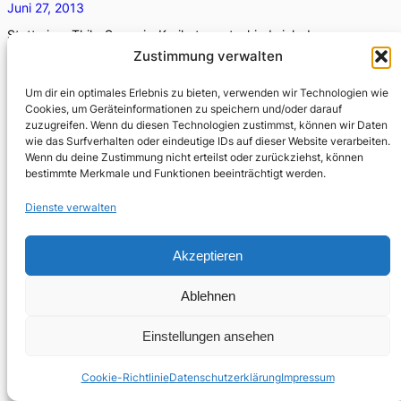
Juni 27, 2013
Statt einer Thilo-Sarrazin-Karikatur entschied sich der
Verfasser dafür, diesen Beitrag mit einem harmlosen
Zustimmung verwalten
Pony zu bebildern. Dieser Artikel ist der Auftakt der
Um dir ein optimales Erlebnis zu bieten, verwenden wir Technologien wie
neuen Reihe…
Cookies, um Geräteinformationen zu speichern und/oder darauf
zuzugreifen. Wenn du diesen Technologien zustimmst, können wir Daten
wie das Surfverhalten oder eindeutige IDs auf dieser Website verarbeiten.
Wenn du deine Zustimmung nicht erteilst oder zurückziehst, können
bestimmte Merkmale und Funktionen beeinträchtigt werden.
Dienste verwalten
Akzeptieren
Ablehnen
Einstellungen ansehen
Cookie-Richtlinie
Datenschutzerklärung
Impressum