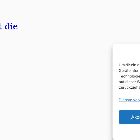
t die
Um dir ein 
Geräteinfor
Technologie
auf dieser W
zurückziehs
Dienste ver
Akz