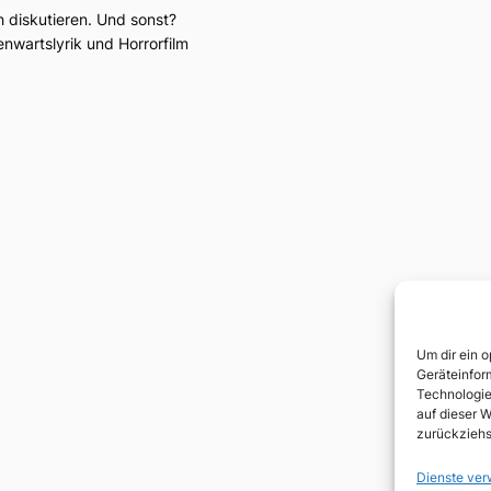
h diskutieren. Und sonst?
wartslyrik und Horrorfilm
Um dir ein 
Geräteinfor
Technologie
auf dieser W
zurückziehs
Dienste ver