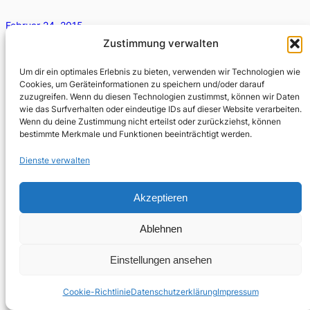
Februar 24, 2015
Zustimmung verwalten
> Mit großer Geste zurück auf der Bildfläche: Purity
Ring, die Erfinder des Begriffs lullabies for the club, sind
Um dir ein optimales Erlebnis zu bieten, verwenden wir Technologien wie
wieder da – und lauter…
Cookies, um Geräteinformationen zu speichern und/oder darauf
zuzugreifen. Wenn du diesen Technologien zustimmst, können wir Daten
wie das Surfverhalten oder eindeutige IDs auf dieser Website verarbeiten.
Wenn du deine Zustimmung nicht erteilst oder zurückziehst, können
bestimmte Merkmale und Funktionen beeinträchtigt werden.
Dienste verwalten
Akzeptieren
Ablehnen
Einstellungen ansehen
Cookie-Richtlinie
Datenschutzerklärung
Impressum