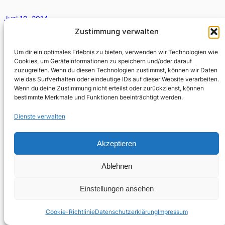
Juni 19, 2014
Zustimmung verwalten
Am Samstag, den 21. Juni 2014 findet im Berliner
Supermarkt ganztägig die Electric Book Fair statt –
Um dir ein optimales Erlebnis zu bieten, verwenden wir Technologien wie
mitorganisiert von Fabian Thomas, dem Herausgeber
Cookies, um Geräteinformationen zu speichern und/oder darauf
von…
zuzugreifen. Wenn du diesen Technologien zustimmst, können wir Daten
wie das Surfverhalten oder eindeutige IDs auf dieser Website verarbeiten.
Wenn du deine Zustimmung nicht erteilst oder zurückziehst, können
bestimmte Merkmale und Funktionen beeinträchtigt werden.
Dienste verwalten
Akzeptieren
Ablehnen
Einstellungen ansehen
Cookie-Richtlinie
Datenschutzerklärung
Impressum