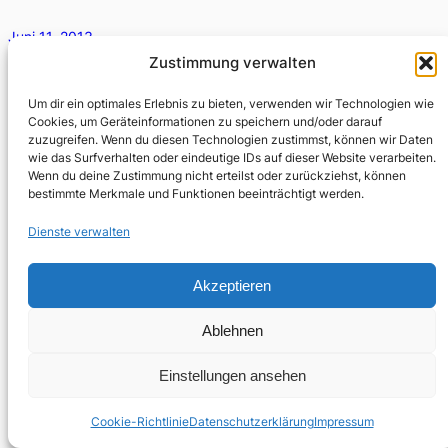
Juni 11, 2013
Zustimmung verwalten
Was alle Romane von Roberto Bolaño gemeinsam
haben, ist das Punctum, frei nach Roland Barthes‘
Um dir ein optimales Erlebnis zu bieten, verwenden wir Technologien wie
Bemerkungen zur Photographie in Die helle Kammer, an
Cookies, um Geräteinformationen zu speichern und/oder darauf
dem…
zuzugreifen. Wenn du diesen Technologien zustimmst, können wir Daten
wie das Surfverhalten oder eindeutige IDs auf dieser Website verarbeiten.
Wenn du deine Zustimmung nicht erteilst oder zurückziehst, können
bestimmte Merkmale und Funktionen beeinträchtigt werden.
Dienste verwalten
Akzeptieren
Ablehnen
Einstellungen ansehen
Cookie-Richtlinie
Datenschutzerklärung
Impressum