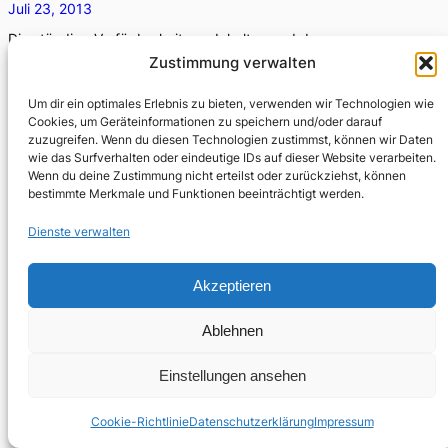
Juli 23, 2013
Die ständige Verfügbarkeit von Inhalten und deren
kontinuierliche Weiterverbreitung im Zeitalter der
Zustimmung verwalten
technischen Reproduzierbarkeit lässt die Sensibilität für
Um dir ein optimales Erlebnis zu bieten, verwenden wir Technologien wie
wirklich neue, unerhörte, besondere Artefakte, die…
Cookies, um Geräteinformationen zu speichern und/oder darauf
zuzugreifen. Wenn du diesen Technologien zustimmst, können wir Daten
wie das Surfverhalten oder eindeutige IDs auf dieser Website verarbeiten.
Wenn du deine Zustimmung nicht erteilst oder zurückziehst, können
bestimmte Merkmale und Funktionen beeinträchtigt werden.
Dienste verwalten
Akzeptieren
Ablehnen
Einstellungen ansehen
Cookie-Richtlinie
Datenschutzerklärung
Impressum