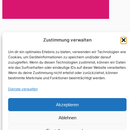
Wirklichkeit als Annahme
Zustimmung verwalten
Um dir ein optimales Erlebnis zu bieten, verwenden wir Technologien wie
November 27, 2018
Cookies, um Geräteinformationen zu speichern und/oder darauf
zuzugreifen. Wenn du diesen Technologien zustimmst, können wir Daten
Enis Maci spannt in ihren Essays einen großen Bogen –
wie das Surfverhalten oder eindeutige IDs auf dieser Website verarbeiten.
von der europäischen Geschichte zur eigenen Kindheit,
Wenn du deine Zustimmung nicht erteilst oder zurückziehst, können
von Wikipedia-Löschdiskussionen zu identitären
bestimmte Merkmale und Funktionen beeinträchtigt werden.
Instagram-Role-Models und von der…
Dienste verwalten
Akzeptieren
Ablehnen