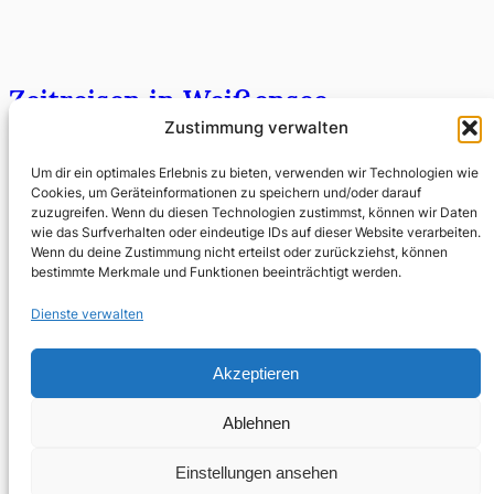
Zeitreisen in Weißensee
Zustimmung verwalten
Februar 19, 2013
Um dir ein optimales Erlebnis zu bieten, verwenden wir Technologien wie
Natürlich weiß ich, wo ich mich an diesem
Cookies, um Geräteinformationen zu speichern und/oder darauf
zuzugreifen. Wenn du diesen Technologien zustimmst, können wir Daten
Sonntagabend befinde: In der Brotfabrik Weißensee, an
wie das Surfverhalten oder eindeutige IDs auf dieser Website verarbeiten.
der Kreuzung Ostseestraße/Prenzlauer Allee, genauer:
Wenn du deine Zustimmung nicht erteilst oder zurückziehst, können
Caligariplatz 1, noch genauer:…
bestimmte Merkmale und Funktionen beeinträchtigt werden.
Dienste verwalten
Nächste Seite
→
Akzeptieren
Ablehnen
Einstellungen ansehen