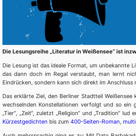
Die Lesungsreihe „Literatur in Weißensee“ ist inzw
Die Lesung ist das ideale Format, um unbekannte L
das dann doch im Regal verstaubt, man lernt ni
Eindrücken, sondern kann sich direkt im Anschluss
Das erklärte Ziel, den Berliner Stadtteil Weißensee
wechselnden Konstellationen verfolgt und so ein 
„Tier“, „Zeit“, zuletzt „Religion“ und „Tradition“ l
Kürzestgedichten
bis zum
400-Seiten-Roman
,
mult
Auch mehrsprachig ging es zu: Mit Dato Barbakads