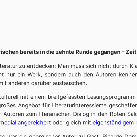
ischen bereits in die zehnte Runde gegangen – Zeit 
iteratur zu entdecken: Man muss sich nicht durch Kl
cht nur ein Werk, sondern auch den Autoren kenne
 mit anderen darüber austauschen.
 kulturell mit einem breitgefassten Lesungsprogramm
großes Angebot für Literaturinteressierte geschaff
ud er Autoren zum literarischen Dialog in den Roten 
imedial angereichert
oder gleich mit
eigenständigem 
e war ein georgischer Autor zu Gast, Ricardo Dom