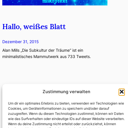
Hallo, weißes Blatt
Dezember 31, 2015
Alan Mills „Die Subkultur der Träume“ ist ein
minimalistisches Mammutwerk aus 733 Tweets.
Open Mike 2015: Die
Zustimmung verwalten
schönsten Tweets
Um dir ein optimales Erlebnis zu bieten, verwenden wir Technologien wie
Cookies, um Geräteinformationen zu speichern und/oder darauf
November 10, 2015
zuzugreifen. Wenn du diesen Technologien zustimmst, können wir Daten
wie das Surfverhalten oder eindeutige IDs auf dieser Website verarbeiten.
Der 23. Open Mike ist vorbei, die einschlägigen
Wenn du deine Zustimmung nicht erteilst oder zurückziehst, können