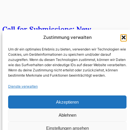
Call for Submissions: New
German Fiction
Zustimmung verwalten
Um dir ein optimales Erlebnis zu bieten, verwenden wir Technologien wie
Mai 8, 2014
Cookies, um Geräteinformationen zu speichern und/oder darauf
zuzugreifen. Wenn du diesen Technologien zustimmst, können wir Daten
Der Verlag Readux Books und die Literaturzeitschrift
wie das Surfverhalten oder eindeutige IDs auf dieser Website verarbeiten.
Edit haben einen Literaturwettbewerb für junge
Wenn du deine Zustimmung nicht erteilst oder zurückziehst, können
deutschsprachige Prosa ausgeschrieben. Mitmachen
bestimmte Merkmale und Funktionen beeinträchtigt werden.
kann jeder unter dreißig, es winkt ein…
Dienste verwalten
Akzeptieren
Ablehnen
Einstellungen ansehen