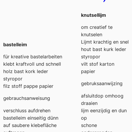
knutsellijm
om creatief te
knutselen
Lijmt krachtig en snel
bastelleim
hout bast kurk leder
für kreative bastelarbeiten
styropor
klebt kraftvoll und schnell
vilt stof karton
holz bast kork leder
papier
styropor
gebruksaanwijzing
filz stoff pappe papier
afsluitdop omhoog
gebrauchsanweisung
draaien
verschluss aufdrehen
lijm eenzijdig en dun
bastelleim einseitig dünn
op
auf saubere klebefläche
schone