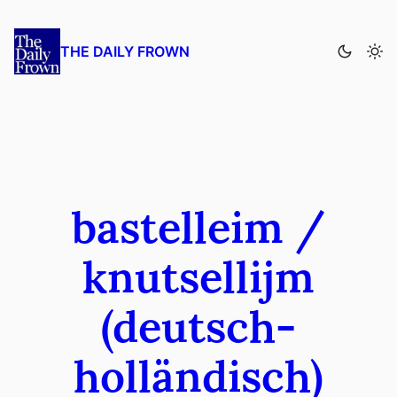
Zum
Inhalt
THE DAILY FROWN
springen
bastelleim /
knutsellijm
(deutsch-
holländisch)