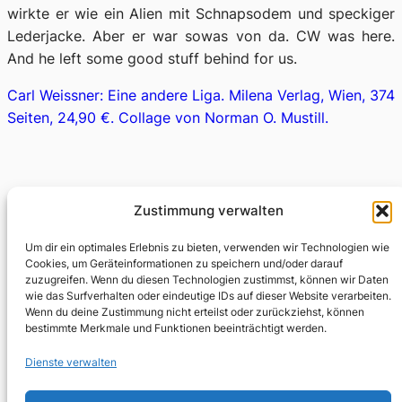
wirkte er wie ein Alien mit Schnapsodem und speckiger
Lederjacke. Aber er war sowas von da. CW was here.
And he left some good stuff behind for us.
Carl Weissner: Eine andere Liga. Milena Verlag, Wien, 374
Seiten, 24,90 €.
Collage von Norman O. Mustill.
Zustimmung verwalten
Fabian Thomas
Um dir ein optimales Erlebnis zu bieten, verwenden wir Technologien wie
Cookies, um Geräteinformationen zu speichern und/oder darauf
zuzugreifen. Wenn du diesen Technologien zustimmst, können wir Daten
wie das Surfverhalten oder eindeutige IDs auf dieser Website verarbeiten.
Wenn du deine Zustimmung nicht erteilst oder zurückziehst, können
bestimmte Merkmale und Funktionen beeinträchtigt werden.
Tags:
Beat Literature
Bob Dylan
Carl Weissner
Charles
Dienste verwalten
Bukowski
Jörg Fauser
MILENA Verlag
Übersetzung
William S. Burroughs