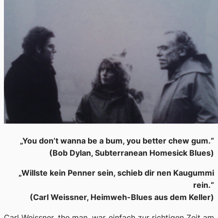
„You don’t wanna be a bum, you better chew gum.“
(Bob Dylan, Subterranean Homesick Blues)
„Willste kein Penner sein, schieb dir nen Kaugummi
rein.“
(Carl Weissner, Heimweh-Blues aus dem Keller)
Carl Weissner,
the man
, war einfach zur richtigen Zeit am