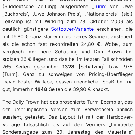
(Süddeutsche Zeitung) ausgerufene „
Turm
“ von Uwe
„Buchpreis“, „Uwe-Johnson-Preis“, „Nationalpreis“ (sic!)
Tellkamp ist mit Wirkung zum 28. Oktober 2009 als
deutlich günstigere
Softcover-Variante
erschienen, die
mit 16,80 € ganz klar ein niedrigeres Segment ansteuert
als die schon fast rekordreifen 24,80 €. Wobei, zum
Vergleich, der neue Schätzing
und
Dan Brown bei
stolzen 26 € liegen, und das bei im letzten Fall schnöden
765 Seiten gegenüber
1328
[Schätzing] bzw. 976
[Turm]. Ganz zu schweigen von Pricing-Überflieger
David Foster Wallace, dessen unendlicher Spaß bei, na
gut, immerhin
1648
Seiten die 39,90 € knackt.
The Daily Frown
hat das broschierte Turm-Exemplar, das
der ursprünglichen Version zum Verwechseln ähnlich
aussieht, getestet. Das Layout ist mit der Hardcover-
Vorlage tatsächlich bis auf den Vermerk „Limitierte
Sonderausgabe zum 20. Jahrestag des Mauerfalls“