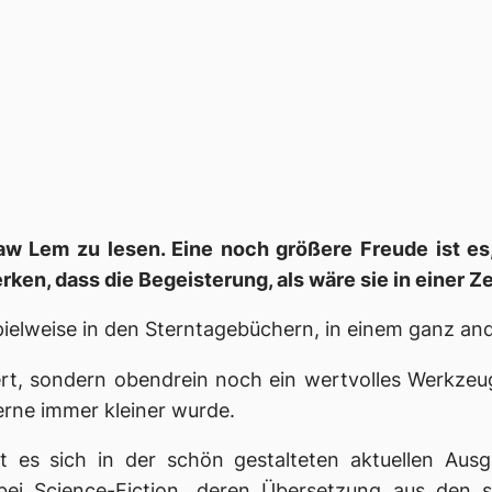
ław Lem zu lesen. Eine noch größere Freude ist e
en, dass die Begeisterung, als wäre sie in einer Z
pielweise in den
Sterntagebüchern
, in einem ganz an
ert, sondern obendrein noch ein wertvolles Werkzeu
erne immer kleiner wurde.
st es sich in der schön gestalteten aktuellen Au
bei Science-Fiction, deren Übersetzung aus den 