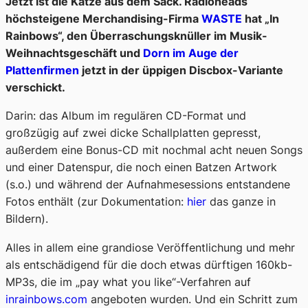
Jetzt ist die Katze aus dem Sack. Radioheads
höchsteigene Merchandising-Firma
WASTE
hat „In
Rainbows“,
den
Überraschungsknüller im Musik-
Weihnachtsgeschäft und
Dorn im Auge der
Plattenfirmen
jetzt in der üppigen Discbox-Variante
verschickt.
Darin: das Album im regulären CD-Format und
großzügig auf zwei dicke Schallplatten gepresst,
außerdem eine Bonus-CD mit nochmal acht neuen Songs
und einer Datenspur, die noch einen Batzen Artwork
(s.o.) und während der Aufnahmesessions entstandene
Fotos enthält (zur Dokumentation:
hier
das ganze in
Bildern).
Alles in allem eine grandiose Veröffentlichung und mehr
als entschädigend für die doch etwas dürftigen 160kb-
MP3s, die im „pay what you like“-Verfahren auf
inrainbows.com
angeboten wurden. Und ein Schritt zum