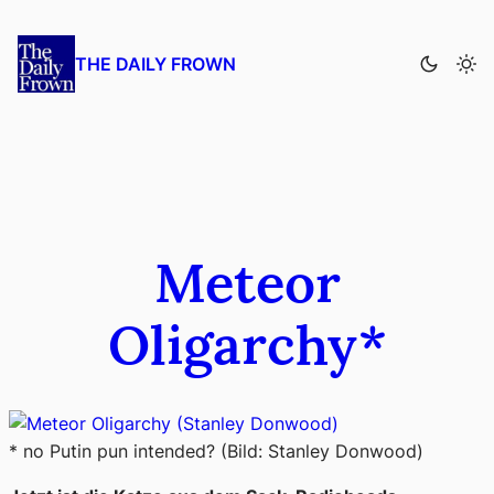
Zum
Inhalt
THE DAILY FROWN
springen
Meteor
Oligarchy*
* no Putin pun intended? (Bild: Stanley Donwood)