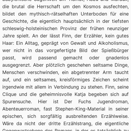
die brutal die Herrschaft um den Kosmos ausfechten,
bildet den mythisch-rätselhaften Unterboden für eine
Geschichte, die eigentlich hauptsächlich in der tiefsten
schleswig-holsteinischen Provinz der frühen neunziger
Jahre spielt. An der lässt Finn, der Erzähler, kein gutes
Haar: Ein Alltag, geprägt von Gewalt und Alkoholismus,
wer nicht in das vorgefertigte Bild der Spießbürger
passt, wird passend gemacht oder gnadenlos
ausgegrenzt. Aber plötzlich geschehen seltsame Dinge,
Menschen verschwinden, ein abgetrennter Arm taucht
auf, und ein seltsames, kreisförmiges Zeichen scheint
irgendwie mit allem in Verbindung zu stehen. Finn, seine
Clique und die geheimnisvolle Katja begeben sich auf
Spurensuche. Hier ist
Der Fuchs
Jugendroman,
Abenteuerroman, fast Stephen-King-Material in seiner
epischen, sich sorgfältig ausbreitenden Erzählweise.
Wäre da nicht der dritte Erzählstrang, die eigentliche
Gegenwartsebene des Romans, in der es tatsächlich zu