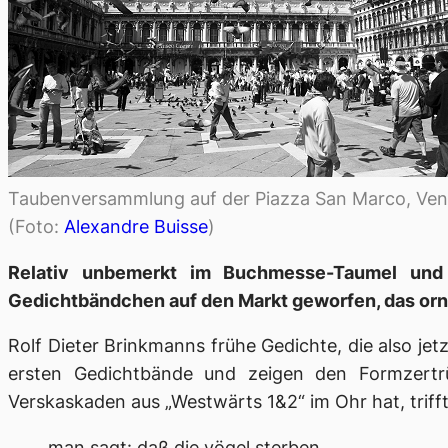
Taubenversammlung auf der Piazza San Marco, Ven
(Foto:
Alexandre Buisse
)
Relativ unbemerkt im Buchmesse-Taumel und
Gedichtbändchen auf den Markt geworfen, das orn
Rolf Dieter Brinkmanns frühe Gedichte, die also je
ersten Gedichtbände und zeigen den Formzertr
Verskaskaden aus „Westwärts 1&2“ im Ohr hat, trifft
man sagt: daß die vögel sterben