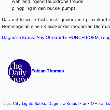
während irgend täubidröhe freude
plingpling in den buckel pumpt
Das mittlerweile historisch gewordene provokant
Hommage an einen Klassiker der modernen Dichtun
Dagmara Kraus: Aby Ohrkranf’s HUNCH POEM, rough
Fabian Thomas
Tags:
City Lights Books
Dagmara Kraus
Frank O’Hara
L