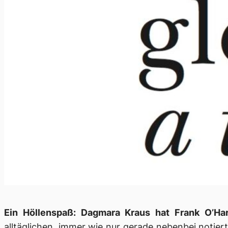
Ein Höllenspaß: Dagmara Kraus hat Frank O’H
alltäglichen, immer wie nur gerade nebenbei notier