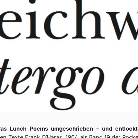
aras
Lunch Poems
umgeschrieben – und entlockt 
ten Texte Frank O’Haras, 1964 als Band 19 der Pock