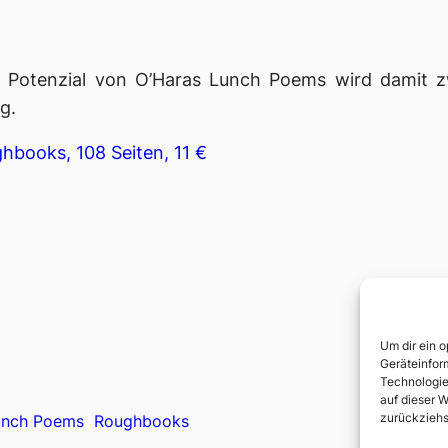
e Potenzial von O’Haras
Lunch Poems
wird damit z
g.
books, 108 Seiten, 11 €
Um dir ein 
Geräteinfor
Technologie
auf dieser W
zurückziehs
unch Poems
Roughbooks