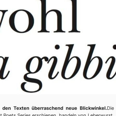
den Texten überraschend neue Blickwinkel.
Die
et Poets Series erschienen, handeln von Leberwurst,