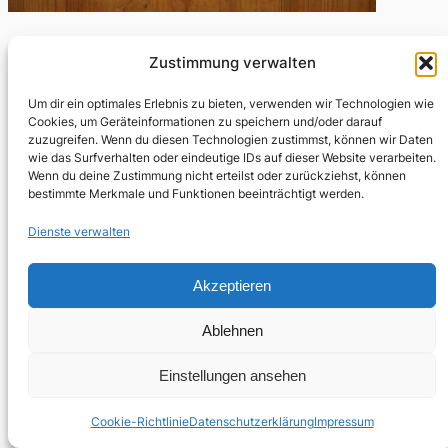
Zustimmung verwalten
Lebenszeichen aus Leipzig
Um dir ein optimales Erlebnis zu bieten, verwenden wir Technologien wie
Cookies, um Geräteinformationen zu speichern und/oder darauf
Februar 9, 2022
zuzugreifen. Wenn du diesen Technologien zustimmst, können wir Daten
wie das Surfverhalten oder eindeutige IDs auf dieser Website verarbeiten.
Ironie des Schicksals: Am Tag der Absage der
Wenn du deine Zustimmung nicht erteilst oder zurückziehst, können
Buchmesse erreicht mich ein Brief von Sascha Kokot
bestimmte Merkmale und Funktionen beeinträchtigt werden.
aus Leipzig, der mir sein Heft was wir…
Dienste verwalten
Akzeptieren
Ablehnen
Einstellungen ansehen
Cookie-Richtlinie
Datenschutzerklärung
Impressum